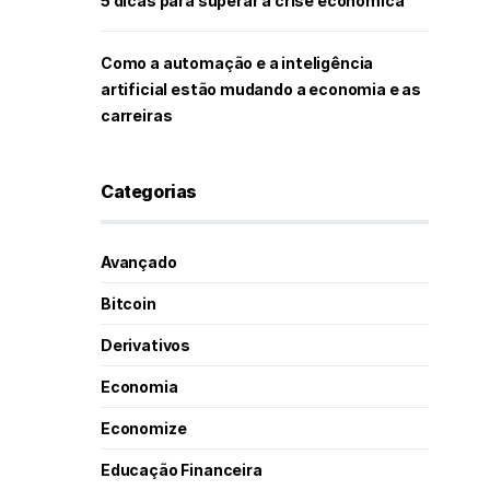
5 dicas para superar a crise econômica
Como a automação e a inteligência
artificial estão mudando a economia e as
carreiras
Categorias
Avançado
Bitcoin
Derivativos
Economia
Economize
Educação Financeira