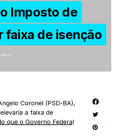
do Imposto de
 faixa de isenção
TÁRIOS
Angelo Coronel (PSD-BA),
levaria a faixa de
 do que o Governo Federa
l