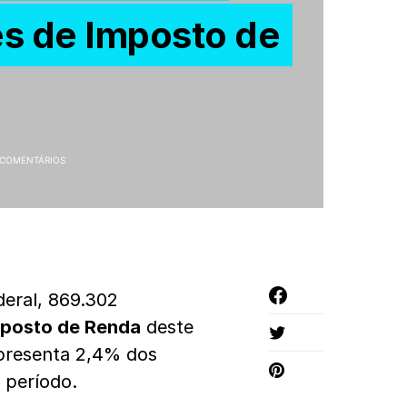
s de Imposto de
 COMENTÁRIOS
eral, 869.302
mposto de Renda
deste
presenta 2,4% dos
 período.