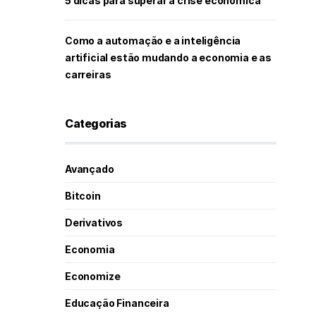
5 dicas para superar a crise econômica
Como a automação e a inteligência
artificial estão mudando a economia e as
carreiras
Categorias
Avançado
Bitcoin
Derivativos
Economia
Economize
Educação Financeira