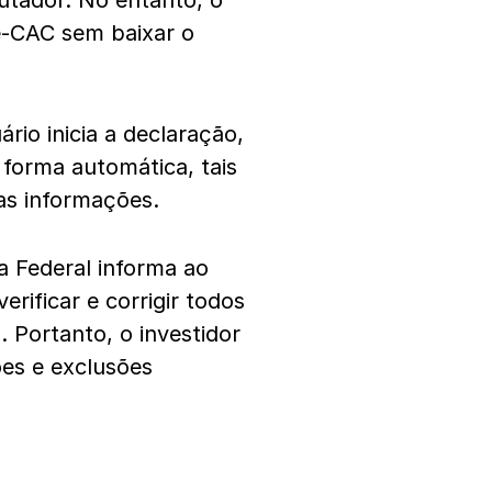
tador. No entanto, o
e-CAC sem baixar o
ário inicia a declaração,
forma automática, tais
ras informações.
 Federal informa ao
rificar e corrigir todos
a
. Portanto, o investidor
ões e exclusões