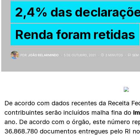
2,4% das declaraçõe
Renda foram retidas
POR
JOÃO BELARMINDO
5 DE OUTUBRO, 2021
3 MINUTOS
SEM
De acordo com dados recentes da Receita Fed
contribuintes serão incluídos malha fina do
I
ano. De acordo com o órgão, este número re
36.868.780 documentos entregues pelo RI no