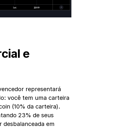
cial e
vencedor representará
lo: você tem uma carteira
oin (10% da carteira).
sentando 23% de seus
tar desbalanceada em