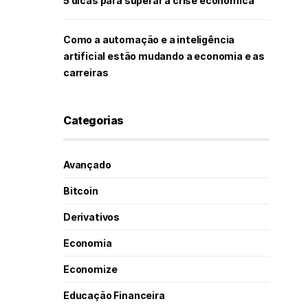
5 dicas para superar a crise econômica
Como a automação e a inteligência
artificial estão mudando a economia e as
carreiras
Categorias
Avançado
Bitcoin
Derivativos
Economia
Economize
Educação Financeira