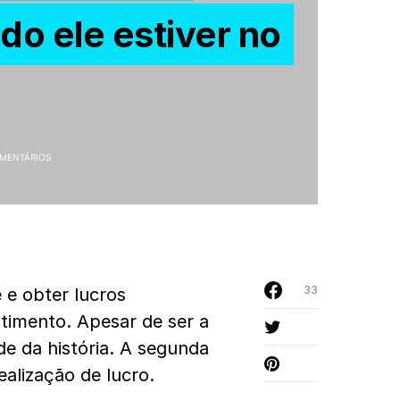
do ele estiver no
MENTÁRIOS
33
 e obter lucros
stimento. Apesar de ser a
de da história. A segunda
alização de lucro.