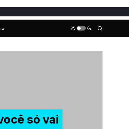
ira
você só vai