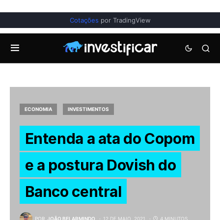
Cotações
por TradingView
ECONOMIA
INVESTIMENTOS
Entenda a ata do Copom
e a postura Dovish do
Banco central
POR
JOÃO BELARMINDO
12 DE MAIO, 2021
4 MINUTOS