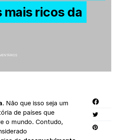
 mais ricos da
MENTÁRIOS
a
. Não que isso seja um
ória de países que
bre o mundo. Contudo,
nsiderado