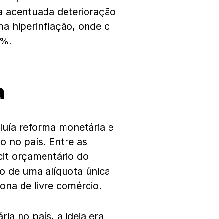
a acentuada deterioração
a hiperinflação, onde o
0%.
a
cluía reforma monetária e
o no país. Entre as
icit orçamentário do
ão de uma alíquota única
ona de livre comércio.
ia no país, a ideia era