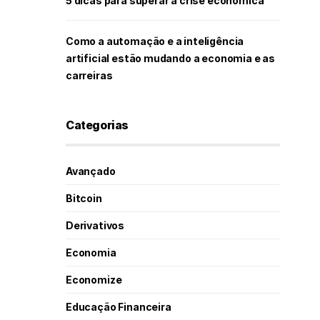
5 dicas para superar a crise econômica
Como a automação e a inteligência
artificial estão mudando a economia e as
carreiras
Categorias
Avançado
Bitcoin
Derivativos
Economia
Economize
Educação Financeira