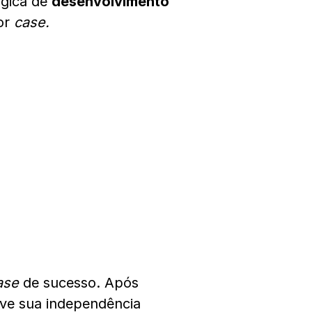
ógica de
desenvolvimento
or
case.
ase
de sucesso. Após
eve sua independência