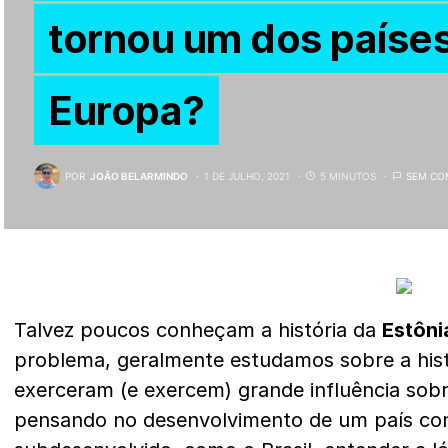
tornou um dos países
Europa?
POR
JOÃO BELARMINDO
1 DE JULHO, 2021
5 MINUTOS
SEM CO
Talvez poucos conheçam a história da
Estôni
problema, geralmente estudamos sobre a hist
exerceram (e exercem) grande influência so
pensando no desenvolvimento de um país co