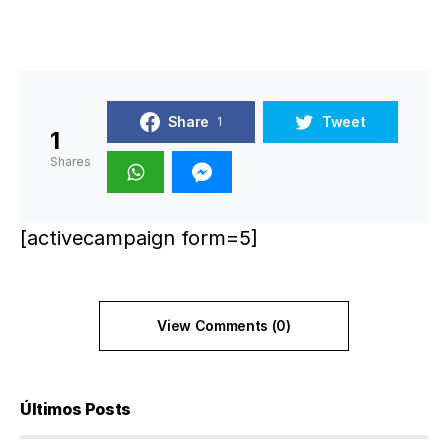
Share
Tweet
1
1
Shares
[activecampaign form=5]
View Comments (0)
Últimos Posts