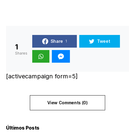
Share
Tweet
1
1
Shares
[activecampaign form=5]
View Comments (0)
Últimos Posts