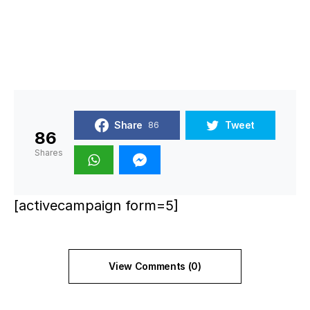
Share
Tweet
86
86
Shares
[activecampaign form=5]
View Comments (0)