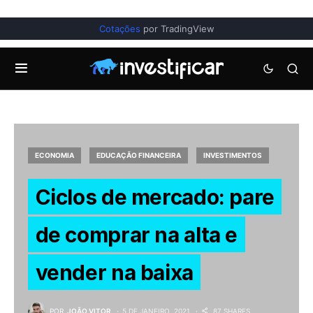
Cotações
por TradingView
ECONOMIA
EDUCAÇÃO FINANCEIRA
INVESTIMENTOS
Ciclos de mercado: pare
de comprar na alta e
vender na baixa
POR
JOÃO VITOR
5 DE JANEIRO, 2021
87 SHARES