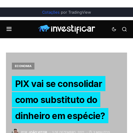
Cotações
por TradingView
ECONOMIA
PIX vai se consolidar
como substituto do
dinheiro em espécie?
POR
JOÃO VITOR
3 DE DEZEMBRO, 2021
3 MINUTOS