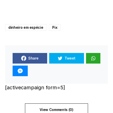
dinheiro em espécie
Pix
Share
Tweet
[activecampaign form=5]
View Comments (0)