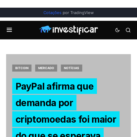
Cotações
por TradingView
BITCOIN
MERCADO
NOTÍCIAS
PayPal afirma que
demanda por
criptomoedas foi maior
do que se esperava