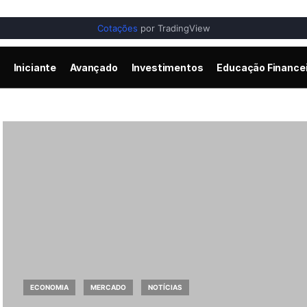
Cotações
por TradingView
Iniciante
Avançado
Investimentos
Educação Finance
ECONOMIA
MERCADO
NOTÍCIAS