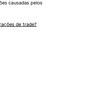
sões causadas pelos
rações de trade?