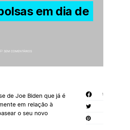
bolsas em dia de
SEM COMENTÁRIOS
1
se de Joe Biden que já é
lmente em relação à
basear o seu novo