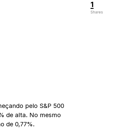
1
Shares
omeçando pelo S&P 500
38% de alta. No mesmo
ão de 0,77%.