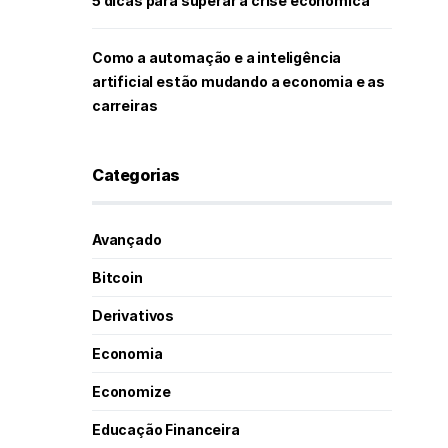
5 dicas para superar a crise econômica
Como a automação e a inteligência
artificial estão mudando a economia e as
carreiras
Categorias
Avançado
Bitcoin
Derivativos
Economia
Economize
Educação Financeira