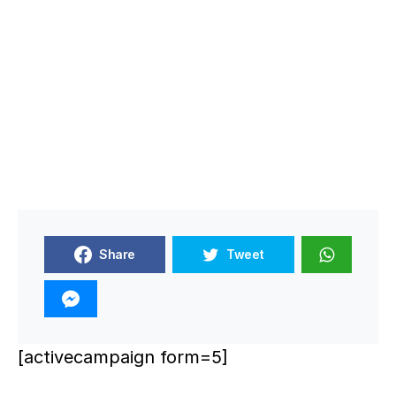
Share
Tweet
[activecampaign form=5]