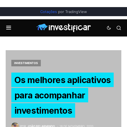
Cotações
por TradingView
INVESTIMENTOS
Os melhores aplicativos
para acompanhar
investimentos
POR
JOÃO BELARMINDO
18 DE NOVEMBRO, 2020