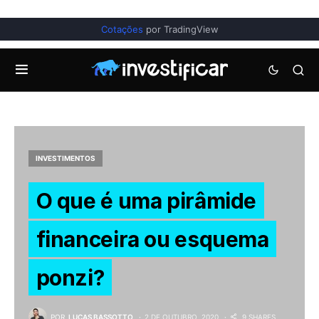
Cotações
por TradingView
INVESTIMENTOS
O que é uma pirâmide
financeira ou esquema
ponzi?
POR
LUCAS BASSOTTO
2 DE OUTUBRO, 2020
9 SHARES