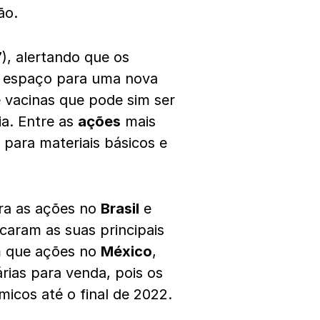
ão.
17), alertando que os
m espaço para uma nova
 vacinas que pode sim ser
a. Entre as
ações
mais
para materiais básicos e
ara as ações no
Brasil
e
ocaram as suas principais
m que ações no
México
,
rias para venda, pois os
icos até o final de 2022.