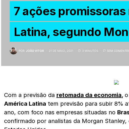
7 ações promissoras
Latina, segundo Mon
POR
JOÃO VITOR
21 DE MAIO, 2021
3 MINUTOS
SEM COMENTÁ
Com a previsão da
retomada da economia
,
o
América Latina
tem previsão para subir 8% 
ano, com foco nas empresas situadas no
Bras
confirmado por analistas da Morgan Stanley