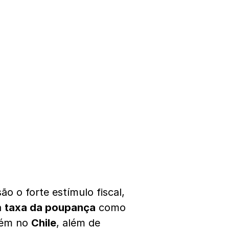
ão o forte estímulo fiscal,
a
taxa da poupança
como
ém no
Chile
, além de