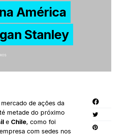
 na América
gan Stanley
RIOS
 mercado de ações da
até metade do próximo
il
e
Chile
, como foi
, empresa com sedes nos