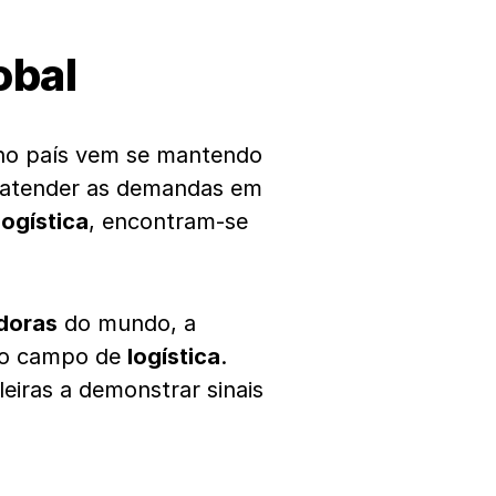
obal
o país vem se mantendo
 atender as demandas em
logística
, encontram-se
doras
do mundo, a
no campo de
logística
.
eiras a demonstrar sinais