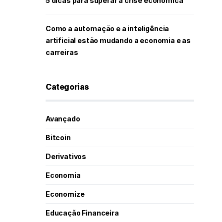
5 dicas para superar a crise econômica
Como a automação e a inteligência
artificial estão mudando a economia e as
carreiras
Categorias
Avançado
Bitcoin
Derivativos
Economia
Economize
Educação Financeira