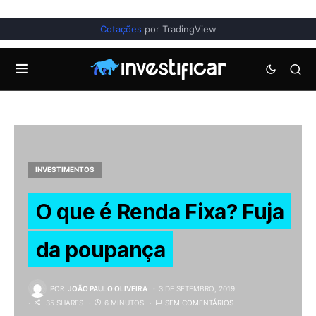
Cotações
por TradingView
INVESTIMENTOS
O que é Renda Fixa? Fuja
da poupança
POR
JOÃO PAULO OLIVEIRA
3 DE SETEMBRO, 2019
35 SHARES
6 MINUTOS
SEM COMENTÁRIOS