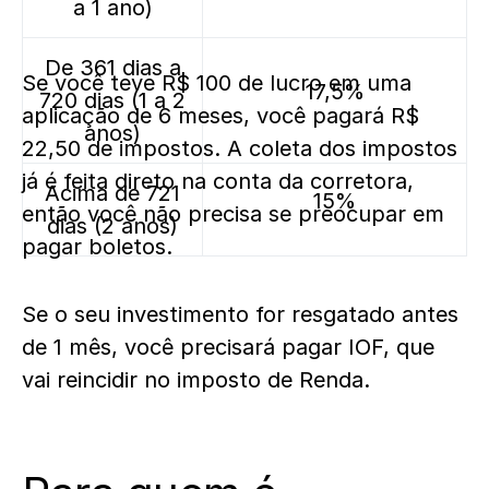
a 1 ano)
De 361 dias a
Se você teve R$ 100 de lucro em uma
17,5%
720 dias (1 a 2
aplicação de 6 meses, você pagará R$
anos)
22,50 de impostos. A coleta dos impostos
já é feita direto na conta da corretora,
Acima de 721
15%
então você não precisa se preocupar em
dias (2 anos)
pagar boletos.
Se o seu investimento for resgatado antes
de 1 mês, você precisará pagar IOF, que
vai reincidir no imposto de Renda.