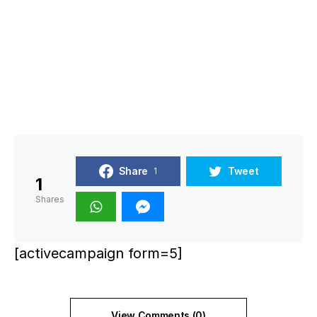
Share
Tweet
1
1
Shares
[activecampaign form=5]
View Comments (0)