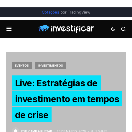
Cotações
por TradingView
EVENTOS
INVESTIMENTOS
Live: Estratégias de
investimento em tempos
de crise
POR
CAMILA RUSSAR
23 DE MARÇO, 2020
1 SHARE