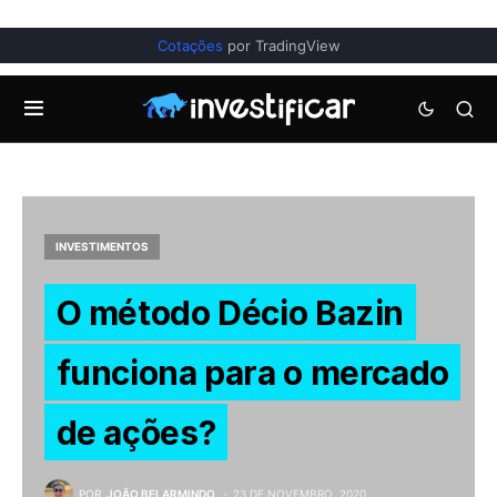
Cotações
por TradingView
INVESTIMENTOS
O método Décio Bazin
funciona para o mercado
de ações?
POR
JOÃO BELARMINDO
23 DE NOVEMBRO, 2020