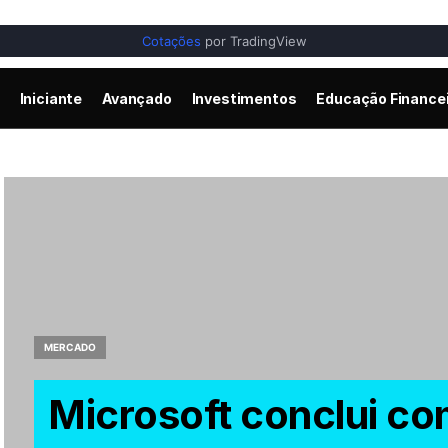
Cotações
por TradingView
Iniciante
Avançado
Investimentos
Educação Finance
MERCADO
Microsoft conclui c