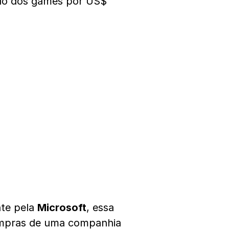
ndo dos games por US$
nte pela
Microsoft
, essa
compras de uma companhia