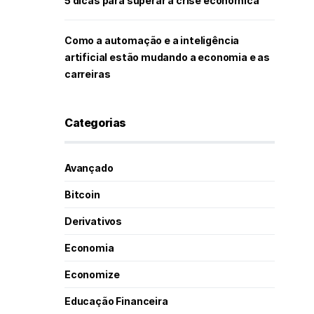
5 dicas para superar a crise econômica
Como a automação e a inteligência
artificial estão mudando a economia e as
carreiras
Categorias
Avançado
Bitcoin
Derivativos
Economia
Economize
Educação Financeira