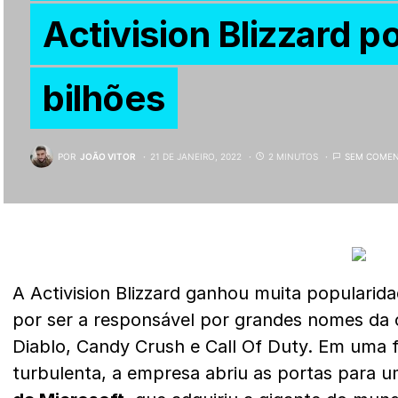
Activision Blizzard p
bilhões
POR
JOÃO VITOR
21 DE JANEIRO, 2022
2 MINUTOS
SEM COMEN
A Activision Blizzard ganhou muita populari
por ser a responsável por grandes nomes da
Diablo, Candy Crush e Call Of Duty. Em uma
turbulenta, a empresa abriu as portas para 