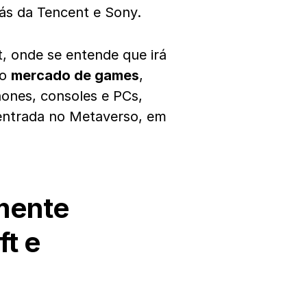
ás da Tencent e Sony.
t, onde se entende que irá
no
mercado de games
,
ones, consoles e PCs,
 entrada no Metaverso, em
amente
ft e