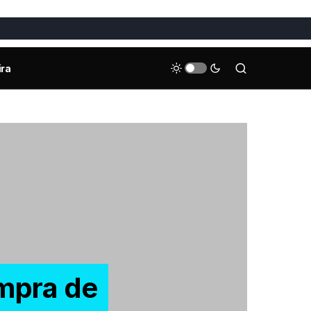
ira
ompra de