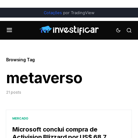
Cotações
por TradingView
Browsing Tag
metaverso
21 posts
MERCADO
Microsoft conclui compra de
Activision Blizzard por US$ 68,7