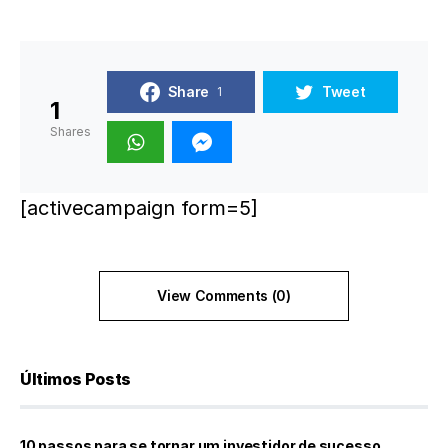
Share
Tweet
1
1
Shares
[activecampaign form=5]
View Comments (0)
Últimos Posts
10 passos para se tornar um investidor de sucesso