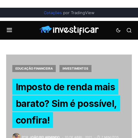
Cotações
por TradingView
EDUCAÇÃO FINANCEIRA
INVESTIMENTOS
Imposto de renda mais
barato? Sim é possível,
confira!
POR
JOÃO BELARMINDO
20 DE ABRIL, 2021
7 MINUTOS