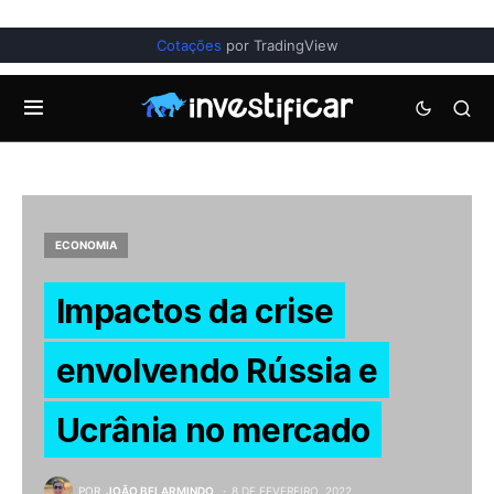
Cotações
por TradingView
ECONOMIA
Impactos da crise
envolvendo Rússia e
Ucrânia no mercado
POR
JOÃO BELARMINDO
8 DE FEVEREIRO, 2022