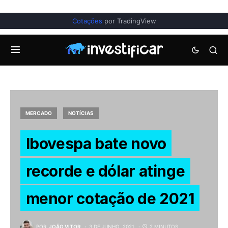
Cotações
por TradingView
MERCADO
NOTÍCIAS
Ibovespa bate novo
recorde e dólar atinge
menor cotação de 2021
POR
JOÃO VITOR
3 DE JUNHO, 2021
2 MINUTOS