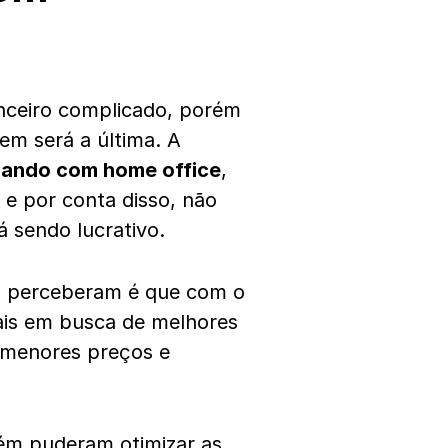
nceiro complicado, porém
em será a última. A
hando com home office
,
e por conta disso, não
 sendo lucrativo.
s perceberam é que com o
nais em busca de melhores
r menores preços e
ém puderam otimizar as