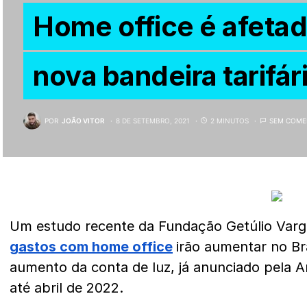
Home office é afetad
nova bandeira tarifár
POR
JOÃO VITOR
8 DE SETEMBRO, 2021
2 MINUTOS
SEM COME
Um estudo recente da Fundação Getúlio Varga
gastos com home office
irão aumentar no Br
aumento da conta de luz, já anunciado pela A
até abril de 2022.