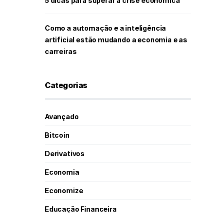
5 dicas para superar a crise econômica
Como a automação e a inteligência
artificial estão mudando a economia e as
carreiras
Categorias
Avançado
Bitcoin
Derivativos
Economia
Economize
Educação Financeira