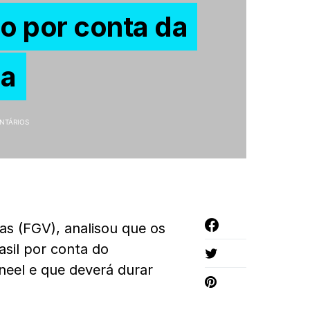
o por conta da
ia
NTÁRIOS
s (FGV), analisou que os
asil por conta do
neel e que deverá durar