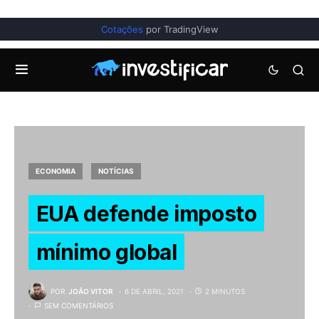
Cotações
por TradingView
ECONOMIA
NOTÍCIAS
EUA defende imposto
mínimo global
POR
JOÃO VITOR
6 DE ABRIL, 2021
2 MINUTOS
SEM COMENTÁRIOS