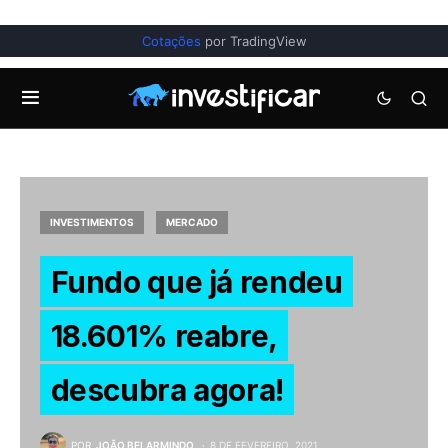
Cotações
por TradingView
INVESTIMENTOS
MERCADO
Fundo que já rendeu
18.601% reabre,
descubra agora!
POR
JOÃO BELARMINDO
8 DE FEVEREIRO, 2021