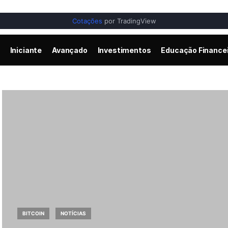
Cotações
por TradingView
Iniciante
Avançado
Investimentos
Educação Finance
BITCOIN
NOTÍCIAS