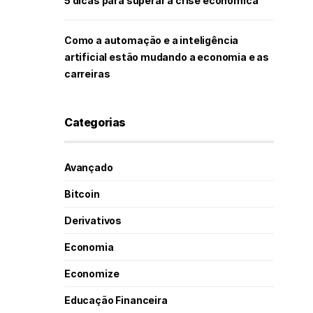
5 dicas para superar a crise econômica
Como a automação e a inteligência
artificial estão mudando a economia e as
carreiras
Categorias
Avançado
Bitcoin
Derivativos
Economia
Economize
Educação Financeira