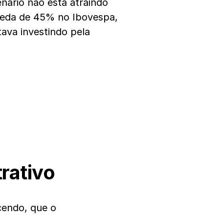
nário não está atraindo
ueda de 45% no Ibovespa,
tava investindo pela
rativo
cendo, que o