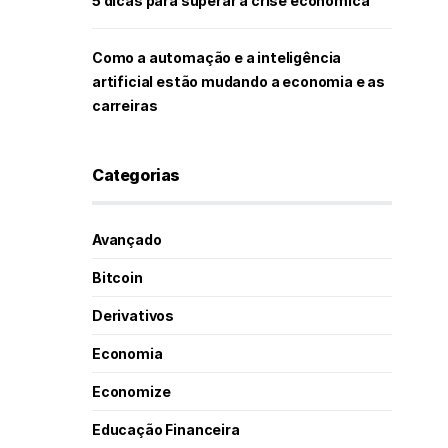
5 dicas para superar a crise econômica
Como a automação e a inteligência
artificial estão mudando a economia e as
carreiras
Categorias
Avançado
Bitcoin
Derivativos
Economia
Economize
Educação Financeira