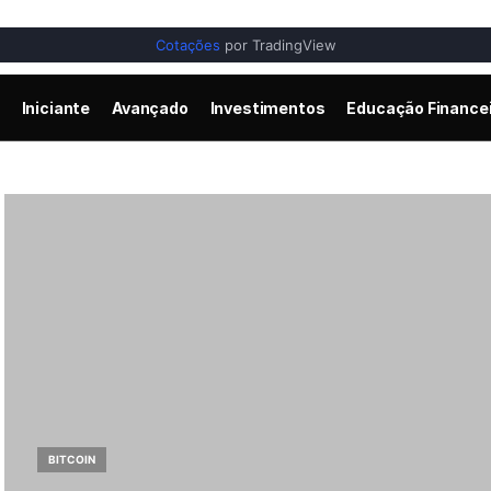
Cotações
por TradingView
Iniciante
Avançado
Investimentos
Educação Finance
BITCOIN