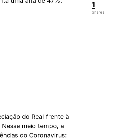
enta uma alta de 47%.
1
Shares
ciação do Real frente à
 Nesse meio tempo, a
uências do Coronavírus: