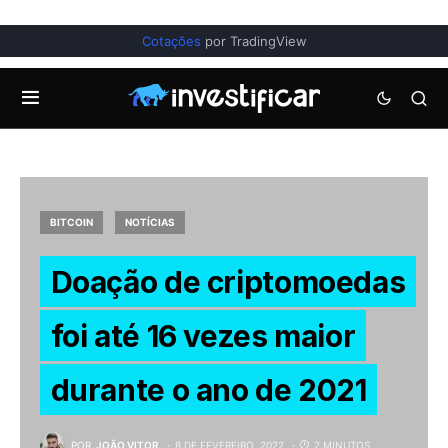
Cotações
por TradingView
BITCOIN
NOTÍCIAS
Doação de criptomoedas
foi até 16 vezes maior
durante o ano de 2021
POR
JOÃO VITOR
8 DE FEVEREIRO, 2022
2 MINUTOS