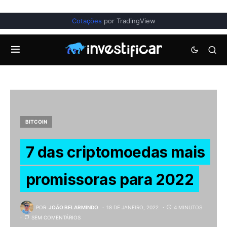
Cotações
por TradingView
BITCOIN
7 das criptomoedas mais
promissoras para 2022
POR
JOÃO BELARMINDO
18 DE JANEIRO, 2022
4 MINUTOS
SEM COMENTÁRIOS