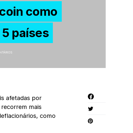
tcoin como
 5 países
NTÁRIOS
s afetadas por
 recorrem mais
deflacionários, como