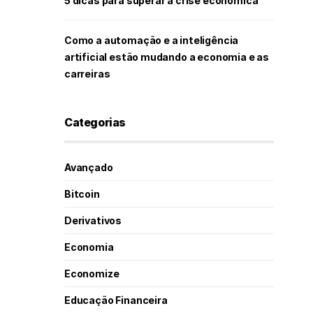
5 dicas para superar a crise econômica
Como a automação e a inteligência
artificial estão mudando a economia e as
carreiras
Categorias
Avançado
Bitcoin
Derivativos
Economia
Economize
Educação Financeira