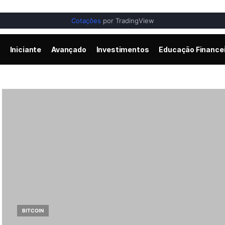
Cotações
por TradingView
Iniciante
Avançado
Investimentos
Educação Finance
BITCOIN