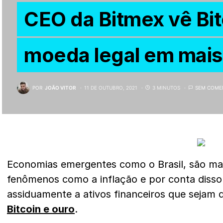
CEO da Bitmex vê Bi
moeda legal em mais
POR
JOÃO VITOR
11 DE OUTUBRO, 2021
3 MINUTOS
SEM COME
Economias emergentes como o Brasil, são mai
fenômenos como a inflação e por conta disso
assiduamente a ativos financeiros que sejam 
Bitcoin e ouro
.