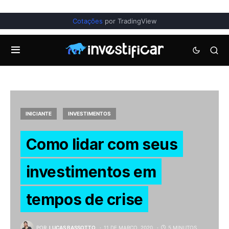
Cotações
por TradingView
INICIANTE
INVESTIMENTOS
Como lidar com seus
investimentos em
tempos de crise
POR
LUCAS BASSOTTO
11 DE MARÇO, 2020
5 MINUTOS