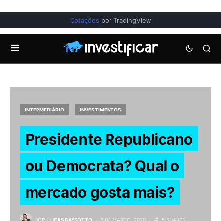
Cotações
por TradingView
INTERMEDIÁRIO
INVESTIMENTOS
Presidente Republicano
ou Democrata? Qual o
mercado gosta mais?
POR
LUCAS BASSOTTO
5 DE MARÇO, 2020
5 SHARES