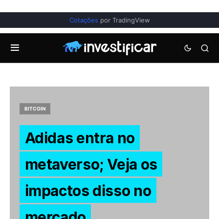
Cotações
por TradingView
BITCOIN
Adidas entra no
metaverso; Veja os
impactos disso no
mercado