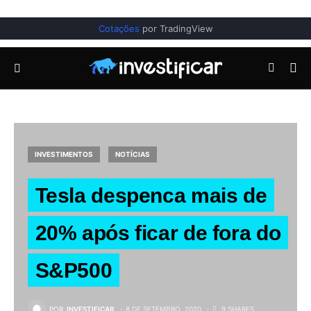
Cotações
por TradingView
INVESTIMENTOS
NOTÍCIAS
Tesla despenca mais de
20% após ficar de fora do
S&P500
POR
INVESTIFICAR
8 DE SETEMBRO, 2020
9 SHARES