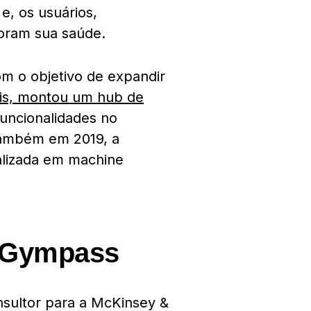
, os usuários,
oram sua saúde.
m o objetivo de expandir
is, montou um hub de
funcionalidades no
 Também em 2019, a
alizada em machine
a Gympass
nsultor para a McKinsey &