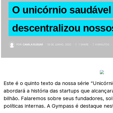
O unicórnio saudável
descentralizou nosso
POR
CAMILA RUSSAR
16 DE JUNHO, 2020
1 SHARE
4 MINUTOS
Este é o quinto texto da nossa série “Unicórn
abordará a história das startups que alcança
bilhão. Falaremos sobre seus fundadores, so
políticas internas. A Gympass é destaque nest