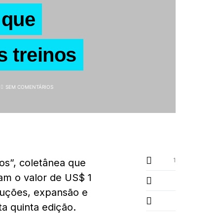
 que
s treinos
SEM COMENTÁRIOS
1
ios”, coletânea que
ram o valor de US$ 1
luções, expansão e
a quinta edição.