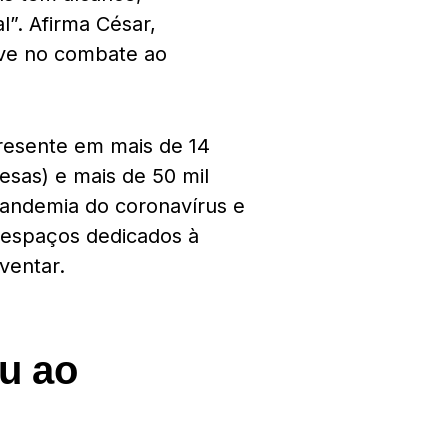
l”. Afirma César,
ve no combate ao
presente em mais de 14
esas) e mais de 50 mil
pandemia do coronavírus e
e espaços dedicados à
nventar.
u ao