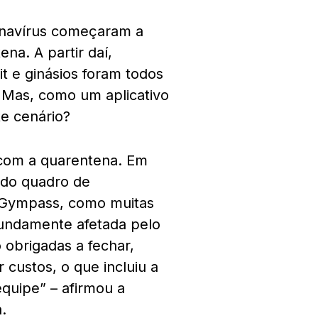
onavírus começaram a
na. A partir daí,
it e ginásios foram todos
 Mas, como um aplicativo
te cenário?
a com a quarentena. Em
 do quadro de
A Gympass, como muitas
fundamente afetada pelo
 obrigadas a fechar,
custos, o que incluiu a
 equipe” – afirmou a
a.