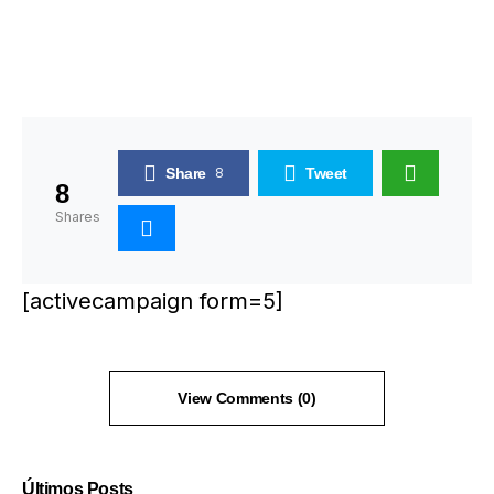
Share
8
Tweet
8
Shares
[activecampaign form=5]
View Comments (0)
Últimos Posts