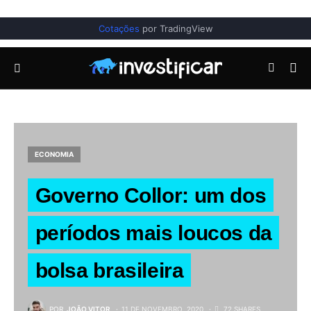
Cotações
por TradingView
ECONOMIA
Governo Collor: um dos
períodos mais loucos da
bolsa brasileira
POR
JOÃO VITOR
11 DE NOVEMBRO, 2020
72 SHARES