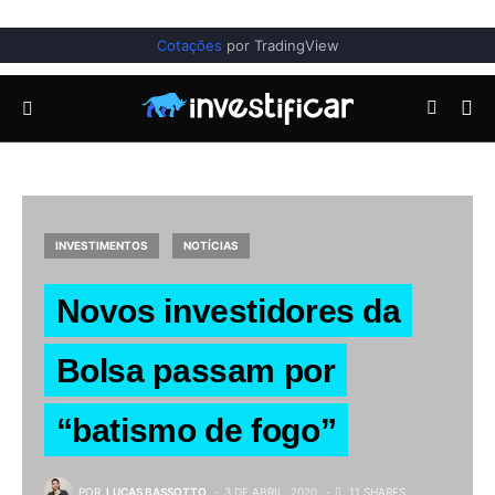
Cotações
por TradingView
INVESTIMENTOS
NOTÍCIAS
Novos investidores da
Bolsa passam por
“batismo de fogo”
POR
LUCAS BASSOTTO
3 DE ABRIL, 2020
11 SHARES