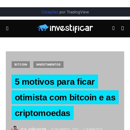
Cotações
por TradingView
BITCOIN
INVESTIMENTOS
5 motivos para ficar
otimista com bitcoin e as
criptomoedas
POR
JOÃO VITOR
15 DE MARÇO, 2021
8 MINUTOS