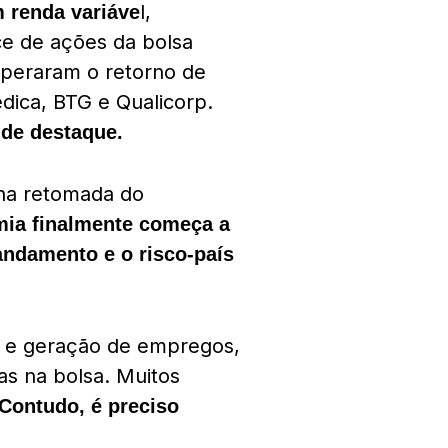
l,
 renda variáve
ce de ações da bolsa
uperaram o retorno de
dica, BTG e Qualicorp.
de destaque.
 na retomada do
ia finalmente começa a
andamento e o risco-país
s e geração de empregos,
as na bolsa. Muitos
Contudo, é preciso