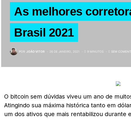
As melhores corretora
Brasil 2021
POR
JOÃO VITOR
26 DE JANEIRO, 2021
9 MINUTOS
SEM COMENT
O bitcoin sem dúvidas viveu um ano de muit
Atingindo sua máxima histórica tanto em dóla
um dos ativos que mais rentabilizou durante 