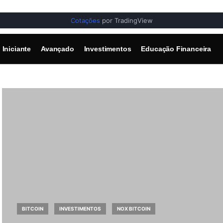
Cotações
por TradingView
Iniciante
Avançado
Investimentos
Educação Financeira
BITCOIN
INVESTIMENTOS
NOX BITCOIN