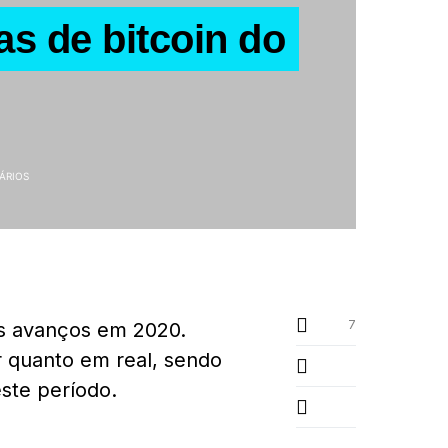
s de bitcoin do
ÁRIOS
7
os avanços em 2020.
r quanto em real, sendo
este período.