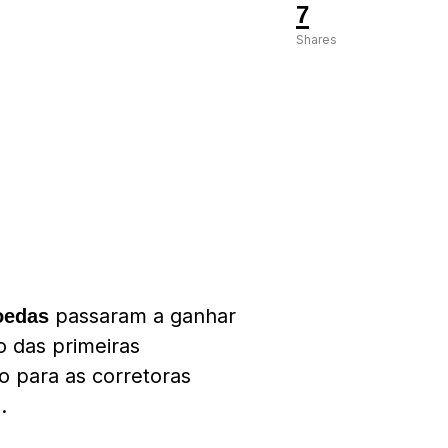
7
Shares
passaram a ganhar
oedas
o das primeiras
 para as corretoras
.