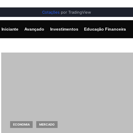
Cotações
por TradingView
Iniciante
Avançado
Investimentos
Educação Financeira
ECONOMIA
MERCADO