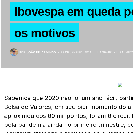
Ibovespa em queda pe
os motivos
POR
JOÃO BELARMINDO
28 DE JANEIRO, 2021
1 SHARE
8 MINUT
Sabemos que 2020 não foi um ano fácil, part
Bolsa de Valores, em seu pior momento do a
aproximou dos 60 mil pontos, foram 6 circuit
pela pandemia ainda no primeiro trimestre, 