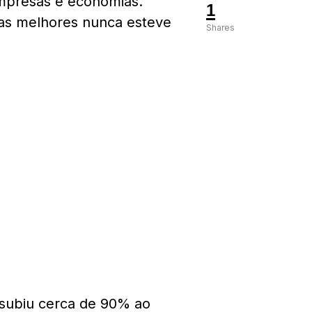
empresas e economias.
1
as melhores nunca esteve
Shares
 subiu cerca de 90% ao