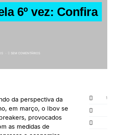
la 6º vez: Confira
OS
SEM COMENTÁRIOS
1
indo da perspectiva da
no, em março, o Ibov se
 breakers, provocados
com as medidas de