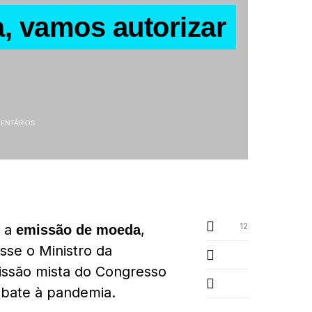
, vamos autorizar
ENTÁRIOS
12
 a
,
emissão de moeda
isse o Ministro da
issão mista do Congresso
bate à pandemia.