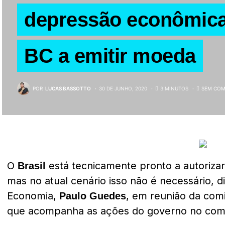
depressão econômica
BC a emitir moeda
POR
LUCAS BASSOTTO
30 DE JUNHO, 2020
3 MINUTOS
SEM COM
O
está tecnicamente pronto a autorizar
Brasil
mas no atual cenário isso não é necessário, d
Economia,
, em reunião da com
Paulo Guedes
que acompanha as ações do governo no com