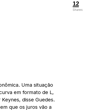
12
Shares
onômica. Uma situação
 curva em formato de L,
or Keynes, disse Guedes.
 em que os juros vão a