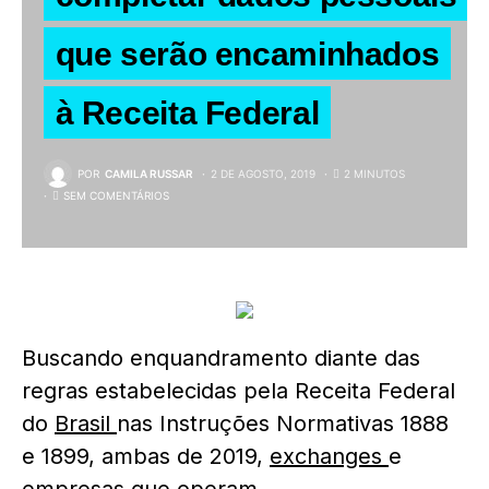
que serão encaminhados
à Receita Federal
POR
CAMILA RUSSAR
2 DE AGOSTO, 2019
2 MINUTOS
SEM COMENTÁRIOS
Buscando enquandramento diante das
regras estabelecidas pela Receita Federal
do
Brasil
nas Instruções Normativas 1888
e 1899, ambas de 2019,
exchanges
e