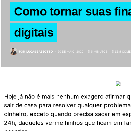
Como tornar suas fi
digitais
POR
LUCAS BASSOTTO
20 DE MAIO, 2020
5 MINUTOS
SEM COME
Hoje já não é mais nenhum exagero afirmar q
sair de casa para resolver qualquer problema
dinheiro, exceto quando precisa sacar em es
24h, daqueles vermelhinhos que ficam em fa