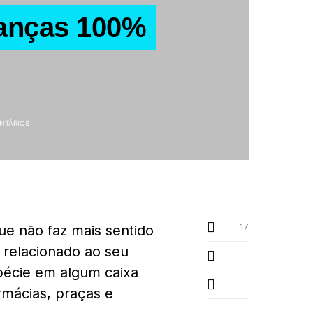
nanças 100%
NTÁRIOS
17
ue não faz mais sentido
 relacionado ao seu
pécie em algum caixa
rmácias, praças e