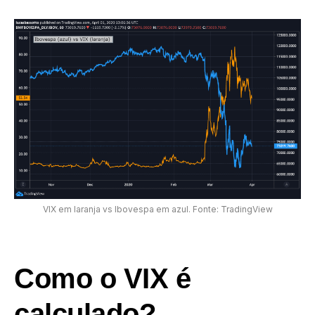
VIX em laranja vs Ibovespa em azul. Fonte: TradingView
Como o VIX é
calculado?