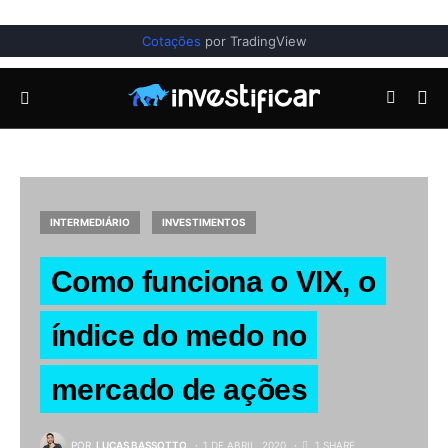
Cotações
por TradingView
INTERMEDIÁRIO
INVESTIMENTOS
Como funciona o VIX, o
índice do medo no
mercado de ações
POR
LUCAS BASSOTTO
1 DE ABRIL, 2020
1 SHARE