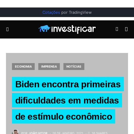
Cotações
por TradingView
ECONOMIA
IMPRENSA
NOTÍCIAS
Biden encontra primeiras
dificuldades em medidas
de estímulo econômico
POR
JOÃO VITOR
26 DE JANEIRO, 2021
16 SHARES