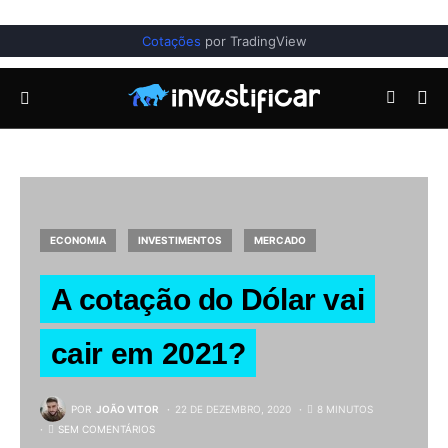
Cotações
por TradingView
ECONOMIA
INVESTIMENTOS
MERCADO
A cotação do Dólar vai
cair em 2021?
POR
JOÃO VITOR
22 DE DEZEMBRO, 2020
8 MINUTOS
SEM COMENTÁRIOS