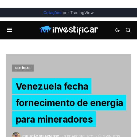
Cotações
por TradingView
NOTÍCIAS
Venezuela fecha
fornecimento de energia
para mineradores
POR
JOÃO BELARMINDO
9 DE AGOSTO, 2021
3 MINUTOS